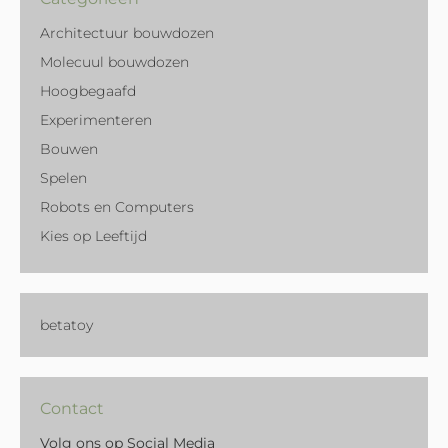
Architectuur bouwdozen
Molecuul bouwdozen
Hoogbegaafd
Experimenteren
Bouwen
Spelen
Robots en Computers
Kies op Leeftijd
betatoy
Contact
Volg ons op Social Media