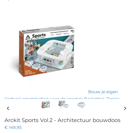
Bouw je eigen
(indoor) sportstadion voor de sporten Basketbal, Tennis,
IJshockey, Zwemmen, Gymnastiek en Boksen met deze
chevron_left
chevron_right
nieuwe architectuur bouwdoos van Arckit.
Arckit Sports Vol.2 - Architectuur bouwdoos
€ 149,95