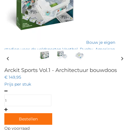
Bouw je eigen
stadion voor de veldsporten Voetbal, Rugby, American
Football, Honkbal of Atletiek met deze nieuwe architectuur
chevron_left
chevron_right
bouwdoos van Arckit.
Arckit Sports Vol.1 - Architectuur bouwdoos
€ 149,95
Prijs per stuk
Bestellen
Op voorraad