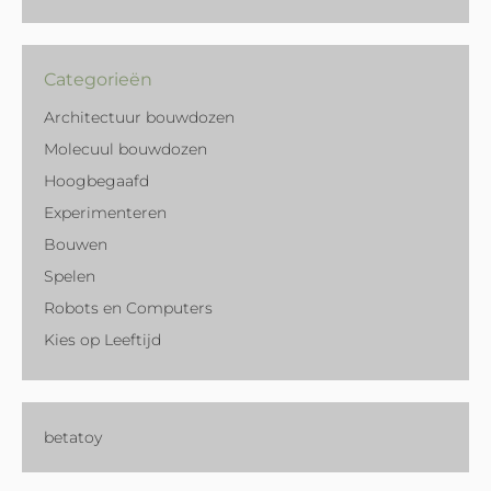
Categorieën
Architectuur bouwdozen
Molecuul bouwdozen
Hoogbegaafd
Experimenteren
Bouwen
Spelen
Robots en Computers
Kies op Leeftijd
betatoy