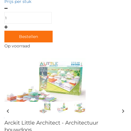
Prijs per stuk
Bestellen
Op voorraad
Ontwerp en bouw
chevron_left
chevron_right
je eigen kleurrijke stad met Little Architect!
Arckit Little Architect - Architectuur
bouwdoos