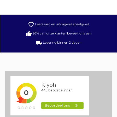
favorite_border
Leerzaam en uitdagend speelgoed
thumb_up
96% van onze klanten beveelt ons aan
local_shipping
Levering binnen 2 dagen