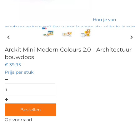
Hou je van
moderne gebouwen? Bouw dan je eigen kleurrijke huis met
de 105-delige architectuur bouwdoos Mini Modern Colours
chevron_left
chevron_right
2.0! Vrolijke startset voor jonge bouwers!
Arckit Mini Modern Colours 2.0 - Architectuur
bouwdoos
€ 39,95
Prijs per stuk
Bestellen
Op voorraad